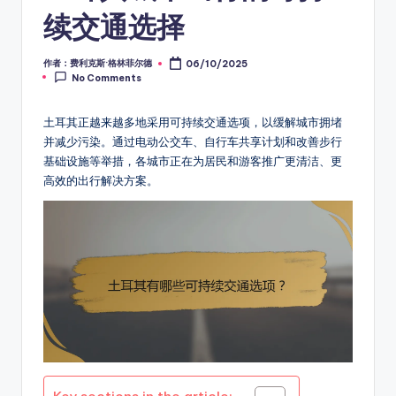
续交通选择
作者：费利克斯·格林菲尔德
06/10/2025
Posted
No Comments
by
土耳其正越来越多地采用可持续交通选项，以缓解城市拥堵
并减少污染。通过电动公交车、自行车共享计划和改善步行
基础设施等举措，各城市正在为居民和游客推广更清洁、更
高效的出行解决方案。