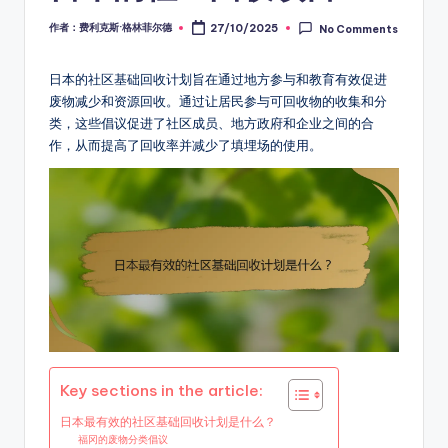
作者：费利克斯·格林菲尔德
27/10/2025
No Comments
Posted
by
日本的社区基础回收计划旨在通过地方参与和教育有效促进
废物减少和资源回收。通过让居民参与可回收物的收集和分
类，这些倡议促进了社区成员、地方政府和企业之间的合
作，从而提高了回收率并减少了填埋场的使用。
Key sections in the article:
日本最有效的社区基础回收计划是什么？
福冈的废物分类倡议