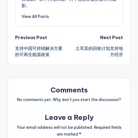
影。
View All Posts
Post
Previous Post
Next Post
支持中国可持续解决方案
土耳其的回收计划支持地
navigation
的可再生能源政策
方经济
Comments
No comments yet. Why don’t you start the discussion?
Leave a Reply
Your email address will not be published.
Required fields
are marked
*