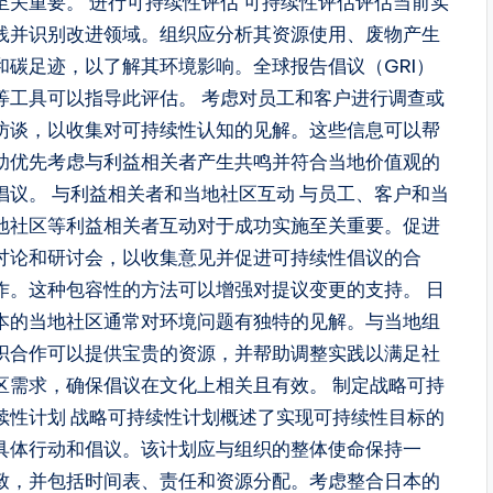
至关重要。 进行可持续性评估 可持续性评估评估当前实
践并识别改进领域。组织应分析其资源使用、废物产生
和碳足迹，以了解其环境影响。全球报告倡议（GRI）
等工具可以指导此评估。 考虑对员工和客户进行调查或
访谈，以收集对可持续性认知的见解。这些信息可以帮
助优先考虑与利益相关者产生共鸣并符合当地价值观的
倡议。 与利益相关者和当地社区互动 与员工、客户和当
地社区等利益相关者互动对于成功实施至关重要。促进
讨论和研讨会，以收集意见并促进可持续性倡议的合
作。这种包容性的方法可以增强对提议变更的支持。 日
本的当地社区通常对环境问题有独特的见解。与当地组
织合作可以提供宝贵的资源，并帮助调整实践以满足社
区需求，确保倡议在文化上相关且有效。 制定战略可持
续性计划 战略可持续性计划概述了实现可持续性目标的
具体行动和倡议。该计划应与组织的整体使命保持一
致，并包括时间表、责任和资源分配。考虑整合日本的